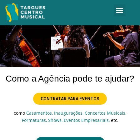
Como a Agência pode te ajudar?
CONTRATAR PARA EVENTOS
como
Casamentos, Inaugurações, Concertos Musicais,
Formaturas, Shows, Eventos Empresariais,
etc.